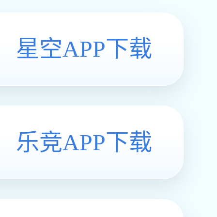
Marketing Outlets
销售网络