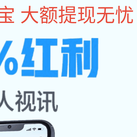
语言版本：
中文版
English
体育 资讯
应用及案例
服务与支持
联系好博体育