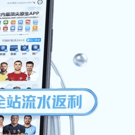
书
人才招聘