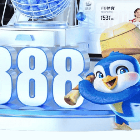
好博体育品牌始于1999
以客户价值为追求目标，坚持“
造了在卫生间隔断领域的系列产
大优势，采用进口尼龙、不锈钢
应用于机场、酒店、写字楼、学
好博体育的产品曾多次落户
公共卫生间场所。目前好博体育
SGS国际品质认可证”，深得客
好博体育致力于让客户满意
好博体育配件，您的城市名