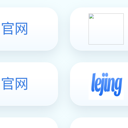
Talent Recruitment
人才招聘
应用及案例
服务与支持
联系好博体育
客户案例
好博体育 的优势
联系方式
产品实拍
在线留言