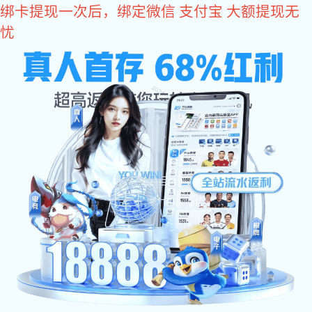
好博体育
当前位置：
好博体育
>
关于好博体育
>
工厂实景