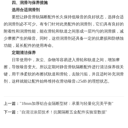
四、润滑与保养措施
选用合适润滑剂
要想让静音滑轨隔断配件长久保持低噪音的良好状态，选择合适
的润滑剂必不可少。有专门针对此类配件的润滑剂，它们具有良好的
附着性和润滑性能，能在滑轮和轨道之间形成一层均匀的润滑膜，减
少摩擦产生的噪音。同时，这些润滑剂还具备一定的抗磨损和防锈蚀
功能，延长配件的使用寿命。
定期清洁保养
日常使用中，灰尘、杂物等容易进入滑轮和轨道之间，增加摩
擦，导致噪音变大。所以定期对静音滑轨隔断配件进行清洁保养很关
键，用干净柔软的布擦拭轨道和滑轮，去除污垢，并且适时补充润滑
剂，这样就能让配件始终维持在滑动噪音≤25dB 的理想状态。
上一篇：
"18mm加厚铝合金隔断型材：承重与轻量化完美平衡"
下一篇：
"自清洁涂层技术！抗菌隔断五金配件实验室数据"