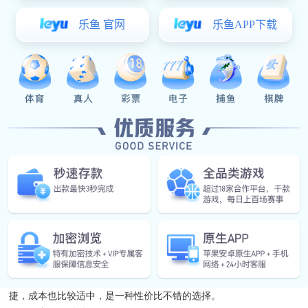
提升使用体验
在日常生活中，无论是家居环境里的隔断，还是办公场所等区域
的隔断，频繁的滑动使用是常态。如果滑轨隔断配件在滑动过程中产
生较大噪音，那无疑会让人十分烦躁，严重影响使用体验。而静音滑
轨隔断配件，凭借其能将滑动噪音控制在≤25dB 的出色性能，能让每
次滑动都悄然无声，为使用者带来安静舒适的感受。
营造安静空间
对于一些对安静环境要求较高的场所，比如书房、会议室等，静
音滑轨隔断配件更是不可或缺。想象一下，在会议室里进行重要的讨
论，若是隔断滑动时噪音不断，势必会干扰大家的思路。有了滑动噪
音≤25dB 的静音滑轨隔断配件，就能轻松营造出安静有序的空间氛
围，助力各项活动顺利开展。
二、材质选择是关键
高品质塑料材质
部分塑料材质经过特殊工艺处理后，具备良好的耐磨性和自润滑
性，在作为静音滑轨隔断配件的材质时，能有效减少滑动过程中的摩
擦，从而降低噪音。而且优质塑料材质相对轻便，安装起来也较为便
捷，成本也比较适中，是一种性价比不错的选择。