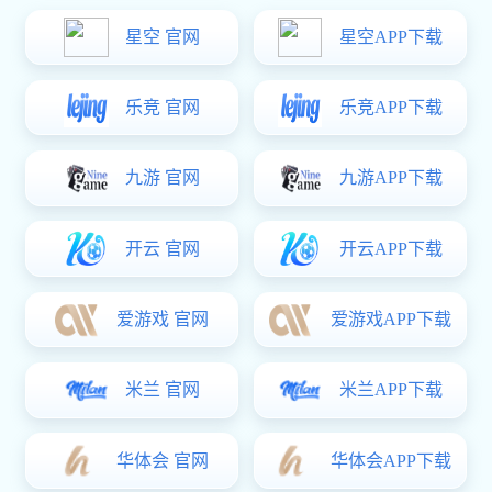
德高系列
精密系列
尼龙系列
锌合金系列
304不锈钢
铝合金系列
百变DIY门锁
散件系列
当前位置：
好博体育
>
产品中心
>
精密系列
>
304不锈钢